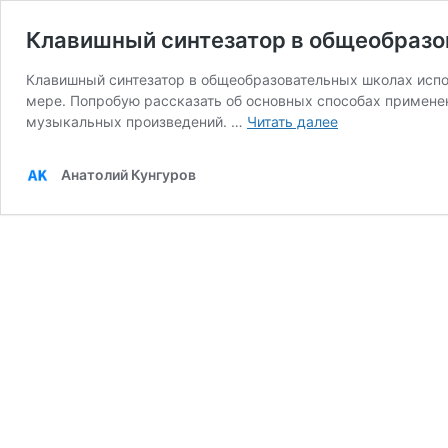
Клавишный синтезатор в общеобразо
Клавишный синтезатор в общеобразовательных школах испол
мере. Попробую рассказать об основных способах примене
Клавишный
музыкальных произведений. …
Читать далее
синтезатор
в
Анатолий Кунгуров
общеобразоват
школе