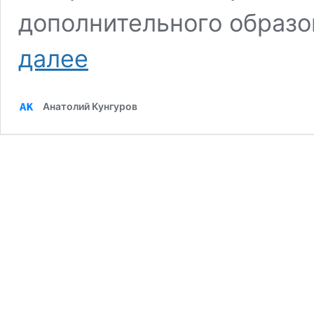
дополнительного образо
Работа
далее
с
одарёнными
детьми
Анатолий Кунгуров
в
классе
клавишного
синтезатора