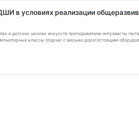
ДШИ в условиях реализации общеразви
х и детских школах искусств преподаватели-энтузиасты пытали
мпьютерные классы (подчас с весьма дорогостоящим оборудов
ьная
ика
ии
вивающих
ессиональных
м