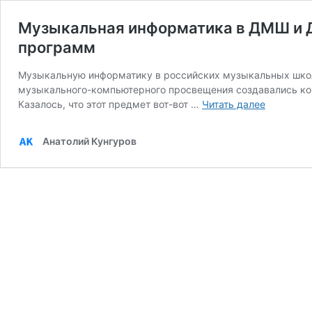
Музыкальная информатика в ДМШ и 
программ
Музыкальную информатику в российских музыкальных школа
музыкального-компьютерного просвещения создавались ко
Музыкал
Казалось, что этот предмет вот-вот …
Читать далее
информат
в
Анатолий Кунгуров
ДМШ
и
ДШИ
в
условиях
реализац
общераз
и
предпроф
програм