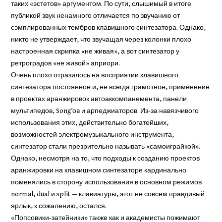
таких «эстетов» аргументом. По сути, слышимый в итоге
публикой звук ненамного отличается по звучанию от
сэмплированных тембров клавишного синтезатора. Однако,
никто не утверждает, что звучащая через колонки плохо
настроенная скрипка «не живая», а вот синтезатор у
ретроградов «не живой» априори.
Очень плохо отразилось на восприятии клавишного
синтезатора постоянное и, не всегда грамотное, применение
в проектах аранжировок автоаккомпанемента, панели
мультипедов, Song’ов и арпеджиаторов. Из-за навязчивого
использования этих, действительно богатейших,
возможностей электромузыкального инструмента,
синтезатор стали презрительно называть «самоиграйкой».
Однако, несмотря на то, что подходы к созданию проектов
аранжировки на клавишном синтезаторе кардинально
поменялись в сторону использования в основном режимов
normal, dual и split — клавиатуры, этот не совсем правдивый
ярлык, к сожалению, остался.
«Попсовики-затейники» также как и академисты пожимают