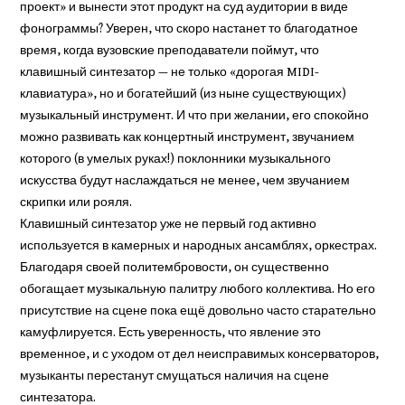
проект» и вынести этот продукт на суд аудитории в виде
фонограммы? Уверен, что скоро настанет то благодатное
время, когда вузовские преподаватели поймут, что
клавишный синтезатор — не только «дорогая MIDI-
клавиатура», но и богатейший (из ныне существующих)
музыкальный инструмент. И что при желании, его спокойно
можно развивать как концертный инструмент, звучанием
которого (в умелых руках!) поклонники музыкального
искусства будут наслаждаться не менее, чем звучанием
скрипки или рояля.
Клавишный синтезатор уже не первый год активно
используется в камерных и народных ансамблях, оркестрах.
Благодаря своей политембровости, он существенно
обогащает музыкальную палитру любого коллектива. Но его
присутствие на сцене пока ещё довольно часто старательно
камуфлируется. Есть уверенность, что явление это
временное, и с уходом от дел неисправимых консерваторов,
музыканты перестанут смущаться наличия на сцене
синтезатора.