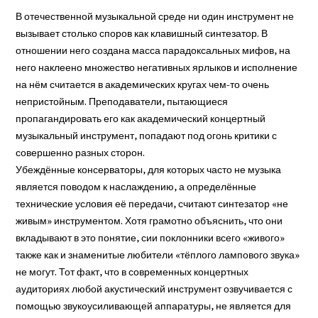
В отечественной музыкальной среде ни один инструмент не
вызывает столько споров как клавишный синтезатор. В
отношении него создана масса парадоксальных мифов, на
него наклеено множество негативных ярлыков и исполнение
на нём считается в академических кругах чем-то очень
непристойным. Преподаватели, пытающиеся
пропагандировать его как академический концертный
музыкальный инструмент, попадают под огонь критики с
совершенно разных сторон.
Убеждённые консерваторы, для которых часто не музыка
является поводом к наслаждению, а определённые
технические условия её передачи, считают синтезатор «не
живым» инструментом. Хотя грамотно объяснить, что они
вкладывают в это понятие, сии поклонники всего «живого»
также как и знаменитые любители «тёплого лампового звука»
не могут. Тот факт, что в современных концертных
аудиториях любой акустический инструмент озвучивается с
помощью звукоусиливающей аппаратуры, не является для