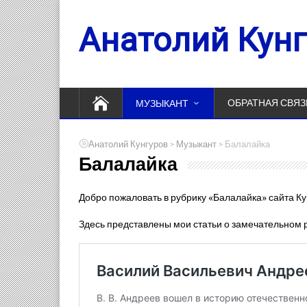
Анатолий Кун
ОБРАТНАЯ СВЯЗ
МУЗЫКАНТ
>
>
Анатолий Кунгуров
Музыкант
Балалайка
Балалайка
Добро пожаловать в рубрику «Балалайка» сайта К
Здесь представлены мои статьи о замечательном 