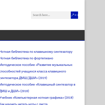
Нотная библиотека по клавишному синтезатору
Нотная библиотека по фортепиано
Методическое пособие «Развитие музыкальных
способностей учащихся класса клавишного
синтезатора ДМШ/ДШИ» (2019)
Методическое пособие «Клавишный синтезатор в
ДМШ и ДШИ» (2018)
Учебник «Компьютерная нотная графика» (2018)
Как научить читать ноты с листа