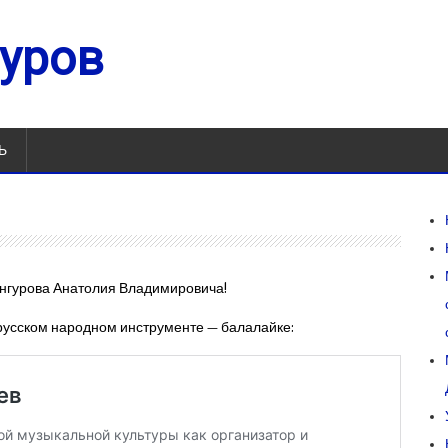
гуров
Ь
унгурова Анатолия Владимировича!
русском народном инструменте — балалайке: