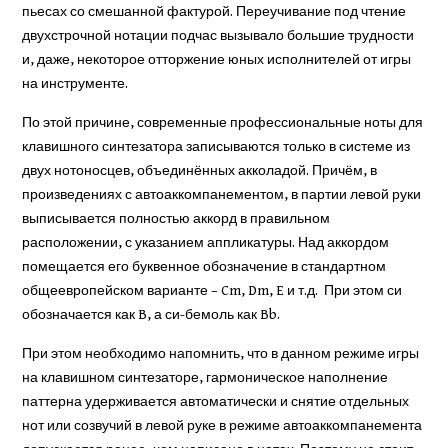
пьесах со смешанной фактурой. Переучивание под чтение
двухстрочной нотации подчас вызывало большие трудности
и, даже, некоторое отторжение юных исполнителей от игры
на инструменте.
По этой причине, современные профессиональные ноты для
клавишного синтезатора записываются только в системе из
двух нотоносцев, объединённых акколадой. Причём, в
произведениях с автоаккомпанементом, в партии левой руки
выписывается полностью аккорд в правильном
расположении, с указанием аппликатуры. Над аккордом
помещается его буквенное обозначение в стандартном
общеевропейском варианте – Cm, Dm, E и т.д. При этом си
обозначается как B, а си-бемоль как Bb.
При этом необходимо напомнить, что в данном режиме игры
на клавишном синтезаторе, гармоническое наполнение
паттерна удерживается автоматически и снятие отдельных
нот или созвучий в левой руке в режиме автоаккомпанемента