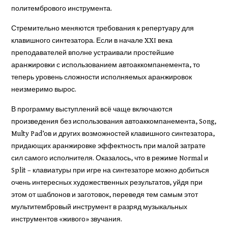
политембрового инструмента.
Стремительно меняются требования к репертуару для
клавишного синтезатора. Если в начале XXI века
преподавателей вполне устраивали простейшие
аранжировки с использованием автоаккомпанемента, то
теперь уровень сложности исполняемых аранжировок
неизмеримо вырос.
В программу выступлений всё чаще включаются
произведения без использования автоаккомпанемента, Song,
Multy Pad’ов и других возможностей клавишного синтезатора,
придающих аранжировке эффектность при малой затрате
сил самого исполнителя. Оказалось, что в режиме Normal и
Split – клавиатуры при игре на синтезаторе можно добиться
очень интересных художественных результатов, уйдя при
этом от шаблонов и заготовок, переведя тем самым этот
мультитембровый инструмент в разряд музыкальных
инструментов «живого» звучания.