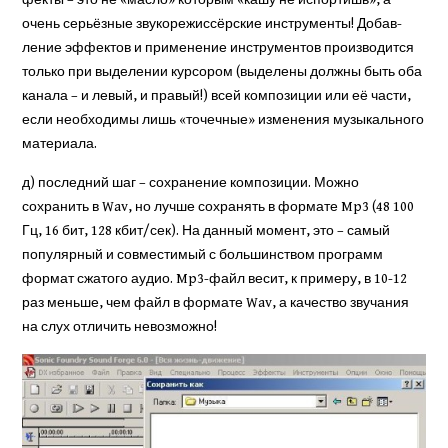
фекты – это не «масло» кото­рым «кашу не испортишь», а
очень серьёз­ные звукорежис­сёрские ин­струменты! Добав­
ление эф­фектов и применение инст­рументов производится
только при выделении курсо­ром (выделены должны быть оба
канала – и ле­вый, и правый!) всей компози­ции или её части,
если необходимы лишь «то­чечные» изменения музыкаль­ного
материала.
д) последний шаг – сохранение композиции. Можно
сохранить в Wav, но лучше сохранять в формате Mp3 (48 100
Гц, 16 бит, 128 кбит/сек). На данный момент, это – самый
популярный и со­вместимый с большинством программ
формат сжатого ау­дио. Mp3-файл весит, к при­меру, в 10-12
раз меньше, чем файл в формате Wav, а каче­ство звучания
на слух отли­чить невозможно!