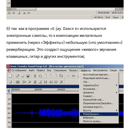
б) так как в программе «E-jay. Dance 4» используются
электрон­ные сэмплы, то к композиции же­лательно
применить (через «Эф­фекты») небольшую («по умолча­нию»)
реверберацию. Это создаст ощущение «живого» звучания
клавишных, гитар и других инст­рументов;