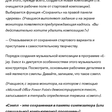
Для этого, прежде всего, создаётся новая композиция (т.е.
очищается рабочее поле от стартовой композиции).
Выбирается функция «Сохранить» на правой панели
«дерева».
(Учащиеся выполняют задание и на экране
монитора появляется предупреждающая надпись «Вы
действительно хотите удалить композицию?»)
— Отказываемся от сохранения стартового варианта и
приступаем к самостоятельному творчеству.
Порядок создания музыкальной композиции в программе «E-
jay. Dance 4» диктуется особенностями этого музыкального
конструктора. Посмотрите, основными рабочими деталями в
ней являются сэмплы. Давайте, запишем, что такое сэмпл.
(Учащиеся, с экрана монитора, на котором с помощью
«Microsoft Office Power Point» демонстрируется текст,
записывают в тетради определение термина «сэмпл»)
.
«Сэмпл
– это сохраненная в памяти синтезатора (или
специальной компью­терной программы)