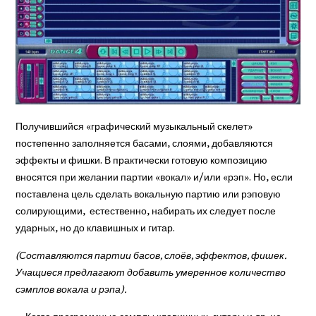
Получившийся «графиче­ский музыкальный скелет»
постепенно заполняется ба­сами, слоями, добавляются
эффекты и фишки. В практи­чески готовую композицию
вносятся при желании партии «вокал» и/или «рэп». Но, если
поставлена цель сделать вокальную партию или рэпо­вую
солирующими, естест­венно, набирать их следует после
ударных, но до кла­вишных и гитар.
(Составляются партии ба­сов, слоёв, эффектов, фишек.
Учащиеся предлагают доба­вить умеренное количество
сэмплов вокала и рэпа).