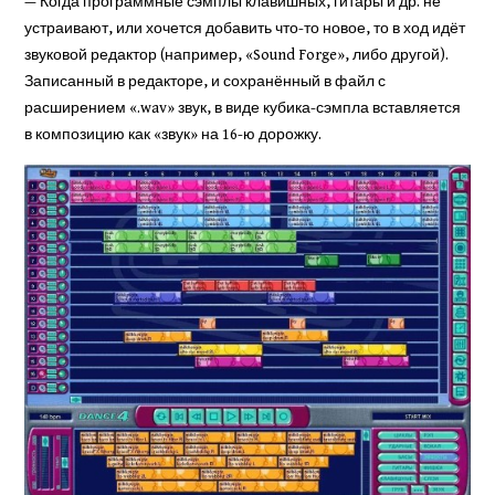
— Когда программные сэмплы клавишных, гитары и др. не
устраивают, или хочется до
бавить что-то новое, то в ход идёт
звуковой редактор (на­пример, «Sound Forge», либо другой).
Записанный в редак­торе, и сохранённый в файл с
расширением «.wav» звук, в виде кубика-сэмпла вставляется
в композицию как «звук» на 16-ю до­рожку.