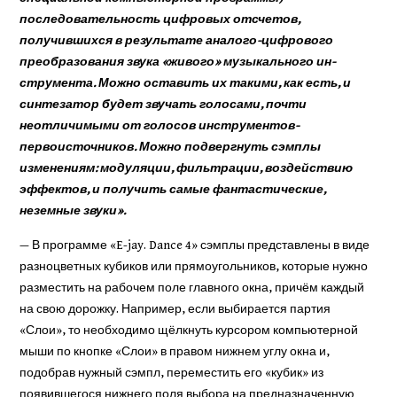
последовательность цифровых отсчетов,
получившихся в ре­зультате аналого-цифрового
преобразо­вания звука «живого» музыкального ин­
струмента. Можно оставить их та­кими, как есть, и
синтезатор будет зву­чать голосами, почти
неотличимыми от голосов инструментов-
первоисточ­ников. Можно подвергнуть сэмплы
изменениям: модуляции, фильтрации, воздействию
эффектов, и получить самые фантастические,
неземные звуки».
— В программе «E-jay. Dance 4» сэмплы представлены в виде
разноцветных кубиков или прямоугольников, которые нужно
разместить на рабочем поле главного окна, причём каждый
на свою дорожку. Например, если выбирается партия
«Слои», то необходимо щёлкнуть курсором компьютерной
мыши по кнопке «Слои» в правом нижнем углу окна и,
подобрав нужный сэмпл, переместить его «кубик» из
появившегося нижнего поля выбора на предназначенную