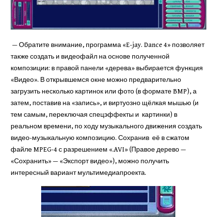
— Обратите внимание, про­грамма «E-jay. Dance 4» по­зволяет
также создать и ви­деофайл на основе получен­ной
композиции: в правой панели «дерева» выбирается функция
«Видео». В от­крывшемся окне можно предварительно
загрузить не­сколько картинок или фото (в формате BMP), а
затем, по­ставив на «запись», и вирту­озно щёлкая мышью (и
тем самым, переключая спецэф­фекты и картинки) в
реальном времени, по ходу музыкального движения создать
видео-музыкальную композицию. Сохранив её в сжатом
файле MPEG-4 с разрешением «.AVI» (Правое дерево —
«Сохранить» — «Экспорт ви­део»), можно получить
интересный вариант мультимедиапроекта.