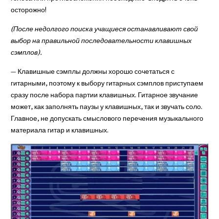
осто­рожно!
(После недолгого поиска учащиеся останавливают свой
выбор на правильной последовательности клавишных
сэмплов).
— Клавишные сэмплы должны хорошо соче­таться с
гитарными, по­этому к выбору гитарных сэмплов приступаем
сразу после набора партии кла­вишных. Гитарное звуча­ние
может, как заполнять паузы у клавишных, так и звучать соло.
Главное, не допускать смыслового пе­речения музыкального
ма­териала гитар и клавиш­ных.