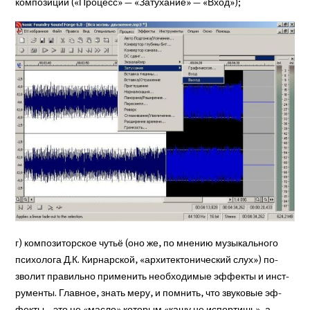
композиции («Процесс» — «Затуха­ние» — «Вход»);
г) композиторское чутьё (оно же, по мнению музыкального
психолога Д.К. Кирнарской, «архитектонический слух») по­
зволит правильно приме­нить необходимые эффекты и инст­
рументы. Главное, знать меру, и помнить, что звуко­вые эф­