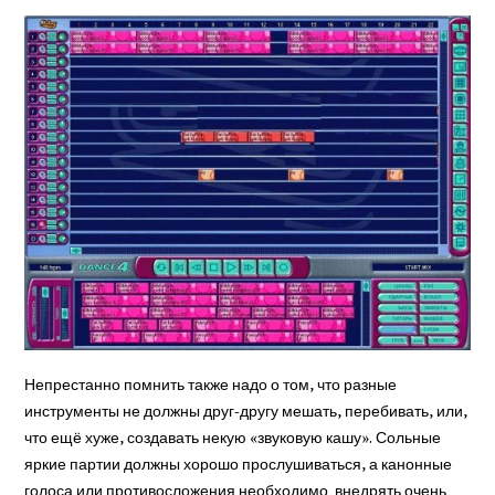
Непрестанно помнить также надо о том, что разные
инструменты не должны друг-другу мешать, перебивать, или,
что ещё хуже, соз­давать некую «звуко­вую кашу». Сольные
яркие партии должны хорошо прослуши­ваться, а канонные
го­лоса или противосло­жения необходимо внедрять очень