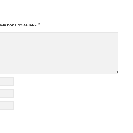
ные поля помечены
*