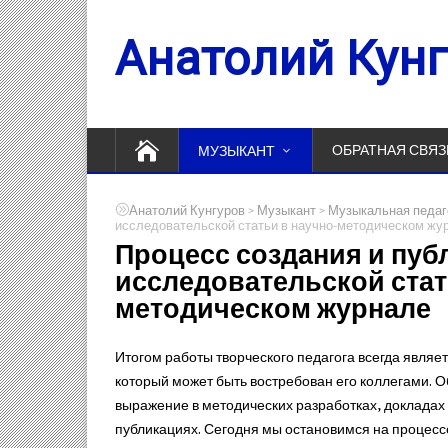
Анатолий Кун
ОБРАТНАЯ СВЯЗ
МУЗЫКАНТ
>
>
Анатолий Кунгуров
Музыкант
Музыкальная педаго
исследовательской статьи в научно-методическом жу
Процесс создания и пуб
исследовательской стат
методическом журнале
Итогом работы творческого педагога всегда являе
который может быть востребован его коллегами. О
выражение в методических разработках, докладах
публикациях. Сегодня мы остановимся на процессе