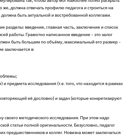
мулирована так, чтобы автор мог наиболее полно раскрыть
 же, должна отвечать профилю педагога и строиться на
а должна быть актуальной и востребованной коллегами.
е разделы: введение, главная часть, заключение и список
всей работы. Грамотно написанное введение – это залог
должен быть большим по объёму, максимальный его размер –
ие заключается в:
роблемы;
) и предмета исследования (т.е. того, что находится в рамках
 повторяющей её дословно) и задач (которые конкретизируют
ну своего методического исследования. При этом надо
еской статьи полной оригинальности. Безусловно, педагог
оих предшественников и коллег. Новизна может заключаться