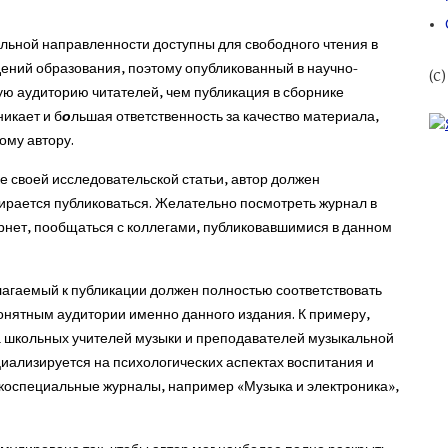
льной направленности доступны для свободного чтения в
дений образования, поэтому опубликованный в научно-
(C
ю аудиторию читателей, чем публикация в сборнике
икает и б
о
льшая ответственность за качество материала,
ому автору.
е своей исследовательской статьи, автор должен
бирается публиковаться. Желательно посмотреть журнал в
ернет, пообщаться с коллегами, публиковавшимися в данном
лагаемый к публикации должен полностью соответствовать
онятным аудитории именно данного издания. К примеру,
а школьных учителей музыки и преподавателей музыкальной
иализируется на психологических аспектах воспитания и
узкоспециальные журналы, например «Музыка и электроника»,