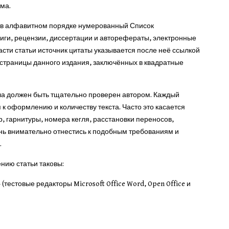
ма.
 в алфавитном порядке нумерованный Список
ниги, рецензии, диссертации и авторефераты, электронные
асти статьи источник цитаты указывается после неё ссылкой
 страницы данного издания, заключённых в квадратные
ла должен быть тщательно проверен автором. Каждый
к оформлению и количеству текста. Часто это касается
, гарнитуры, номера кегля, расстановки переносов,
чень внимательно отнестись к подобным требованиям и
.
нию статьи таковы:
тестовые редакторы Microsoft Office Word, Open Office и