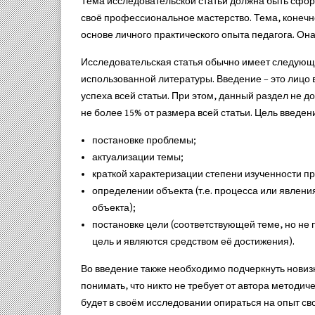
Тема исследовательской статьи должна быть сфор
своё профессиональное мастерство. Тема, конечно
основе личного практического опыта педагога. Он
Исследовательская статья обычно имеет следующи
использованной литературы. Введение – это лицо 
успеха всей статьи. При этом, данный раздел не 
не более 15% от размера всей статьи. Цель введен
постановке проблемы;
актуализации темы;
краткой характеризации степени изученности п
определении объекта (т.е. процесса или явления
объекта);
постановке цели (соответствующей теме, но не
цель и являются средством её достижения).
Во введение также необходимо подчеркнуть новиз
понимать, что никто не требует от автора методич
будет в своём исследовании опираться на опыт св