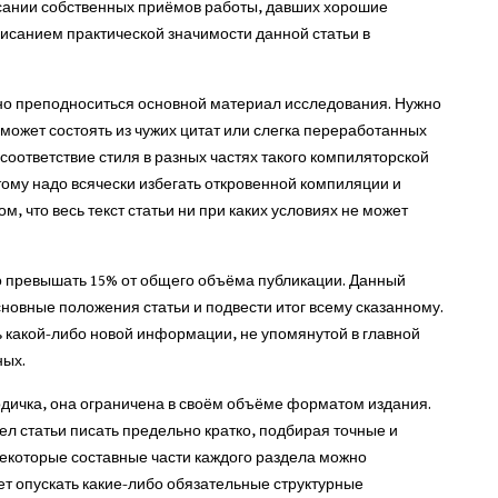
исании собственных приёмов работы, давших хорошие
писанием практической значимости данной статьи в
ьно преподноситься основной материал исследования. Нужно
 может состоять из чужих цитат или слегка переработанных
соответствие стиля в разных частях такого компиляторской
этому надо всячески избегать откровенной компиляции и
, что весь текст статьи ни при каких условиях не может
но превышать 15% от общего объёма публикации. Данный
сновные положения статьи и подвести итог всему сказанному.
ь какой-либо новой информации, не упомянутой в главной
ных.
одичка, она ограничена в своём объёме форматом издания.
л статьи писать предельно кратко, подбирая точные и
екоторые составные части каждого раздела можно
ет опускать какие-либо обязательные структурные