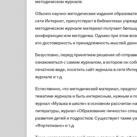
методическом журнале.
Обычно научно-методические издания образовате
сети Интернет, присутствуют в библиотеках учреж
методическом журнале материал получает б
о
льшу
конференции или методичка. Однако при этом возн
его достоверность и принадлежность мыслей данн
Безусловно, перед принятием решения об отправк
ознакомиться с самим журналом, в котором он со
печатном виде, посетить сайт журнала в сети Инт
журнале и т.д.
Естественно, что методический материал, предпо
тематике журнала и быть интересным, нужным и п
журнал «Музыка в школе» в основном рассчитан н
литературы, журнал «Образование личности» спец
развития детей и подростков. Существуют также 
«Фортепиано» и т.д.