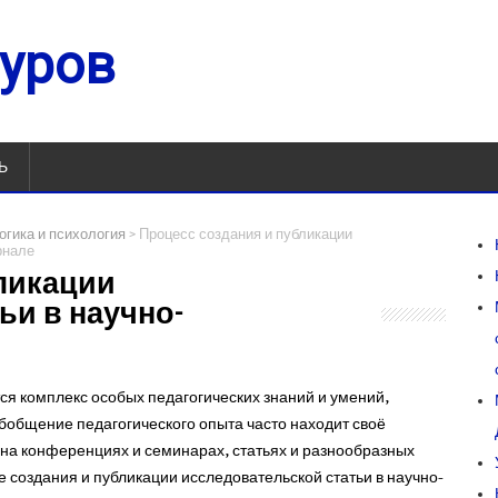
гуров
Ь
>
гика и психология
Процесс создания и публикации
рнале
ликации
ьи в научно-
тся комплекс особых педагогических знаний и умений,
бобщение педагогического опыта часто находит своё
 на конференциях и семинарах, статьях и разнообразных
 создания и публикации исследовательской статьи в научно-