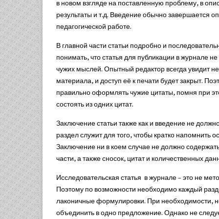
в новом взгляде на поставленную проблему, в оп
результаты и т.д. Введение обычно завершается о
педагогической работе.
В главной части статьи подробно и последовател
понимать, что статья для публикации в журнале не
чужих мыслей. Опытный редактор всегда увидит не
материала, и доступ её к печати будет закрыт. По
правильно оформлять чужие цитаты, помня при этом
состоять из одних цитат.
Заключение статьи также как и введение не долж
раздел служит для того, чтобы кратко напомнить о
Заключение ни в коем случае не должно содержат
части, а также сносок, цитат и количественных дан
Исследовательская статья в журнале – это не мет
Поэтому по возможности необходимо каждый разде
лаконичные формулировки. При необходимости, н
объединить в одно предложение. Однако не следу