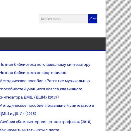
Нотная библиотека по клавишному синтезатору
Нотная библиотека по фортепиано
Методическое пособие «Развитие музыкальных
способностей учащихся класса клавишного
синтезатора ДМШ/ДШИ» (2019)
Методическое пособие «Клавишный синтезатор в
ДМШ и ДШИ» (2018)
Учебник «Компьютерная нотная графика» (2018)
Как научить читать ноты с листа