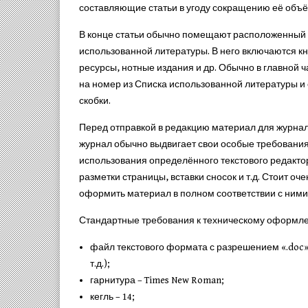
составляющие статьи в угоду сокращению её объё
В конце статьи обычно помещают расположенный
использованной литературы. В него включаются к
ресурсы, нотные издания и др. Обычно в главной ч
на номер из Списка использованной литературы и
скобки.
Перед отправкой в редакцию материал для журна
журнал обычно выдвигает свои особые требования 
использования определённого текстового редактор
разметки страницы, вставки сносок и т.д. Стоит о
оформить материал в полном соответствии с ними
Стандартные требования к техническому оформле
файл текстового формата с разрешением «.doc» (
т.д.);
гарнитура – Times New Roman;
кегль – 14;