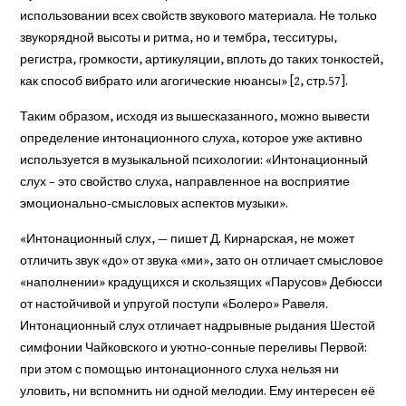
использовании всех свойств звукового материала. Не только
звукорядной высоты и ритма, но и тембра, тесситуры,
регистра, громкости, артикуляции, вплоть до таких тонкостей,
как способ вибрато или агогические нюансы» [2, стр.57].
Таким образом, исходя из вышесказанного, можно вывести
определение интонационного слуха, которое уже активно
используется в музыкальной психологии: «Интонационный
слух – это свойство слуха, направленное на восприятие
эмоционально-смысловых аспектов музыки».
«Интонационный слух, — пишет Д. Кирнарская, не может
отличить звук «до» от звука «ми», зато он отличает смысловое
«наполнении» крадущихся и скользящих «Парусов» Дебюсси
от настойчивой и упругой поступи «Болеро» Равеля.
Интонационный слух отличает надрывные рыдания Шестой
симфонии Чайковского и уютно-сонные переливы Первой:
при этом с помощью интонационного слуха нельзя ни
уловить, ни вспомнить ни одной мелодии. Ему интересен её