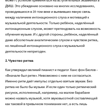
может с успехом применяться на вступительных экзаменах в
ДМШ. Это убеждение основано на многих исследованиях,
проводившихся в 20-том веке и выявивших явную связь
между наличием интонационного слуха и мотиваций к
музыкальной деятельности. Только ребёнок, наделённый
интонационным слухом, может претендовать на возможность
обучения музыке. И с другой стороны, ребёнок, наделённый
даже абсолютным аналитическим слухом и чувством ритма,
но лишённый интонационного слуха к музыкальной
деятельности непригоден.
2. Чувство ритма
Как утверждал великий пианист и педагог Ханс фон Бюлов –
«Вначале был ритм». Невозможно с ним не согласиться.
Именно ритм даёт импульс отдельно взятым звукам. Без
ритма не было бы музыки. И если один только ритмический
рисунок, исполненный, например, на малом барабане
можно назвать музыкой, хотя звуковысотной составляющей
как таковой в привычном понимании нет, а есть лишь