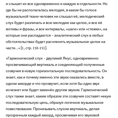
и слышит их все одновременно и каждую в отдельности. Но
где бы ни располагалась мелодия, в каком бы голосе
музыкальной ткани человек ни слышал её, мелодический
слух будет различать и всю мелодию как целое, и все её
мотивы и фразы, и все интервалы, «шаги» или «стежки», на
которые они распадаются – аналитический слух в любых
обстоятельствах будет расчленять музыкальное целое на
части…» [1, стр. 150-151].
«Гармонический слух – двуликий Янус, одновременно
просвечивающий вертикаль и соединяющий полученные
созвучия в новую горизонтальную последовательность. Он
знает, как и почему именно эти звуки оказались вместе, в
одном аккорде и что прозвучит, если хотя бы один звук
исчезнет или будет заменён другим звуком. Гармонический
слух также знает, каким образом эти созвучия составят некую
последовательную цепь, образуя логичное музыкальное
повествование. Пронизывать слухом вертикаль, делая
прозрачным каждый аккорд, просвечивая его звуковой