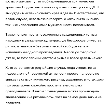
костылями», вот тут то и обнаруживается «ритмическая
хромота». Подчас такой ученик до самого выпуска из ДМШ
вынужден мысленно считать «раз и два и». И естественно, что
в этом случае, невозможно говорить о какой бы то ни было
технике исполнения или о музыкальности исполнителя.
Такие неприятности невозможны в традиционных устных
народных музыкальных культурах, где без хорошего чувства
ритма, а главное – без ритмической свободы нельзя
исполнить ни одного произведения. А если уж говорить о
джазе, то тут с плохим чувством ритма и вовсе делать нечего.
Хотя встречаются редчайшие случаи, когда ученик, из-за
недостаточной творческой активности просто-напросто не
вникает в суть ритмического рисунка, указанного в нотах, хотя
при этом может спокойно простучать его «с рук»
преподавателя. В таком случае ученик может производить
впечатление «не ритмичного», хотя на самом деле таким не
является.