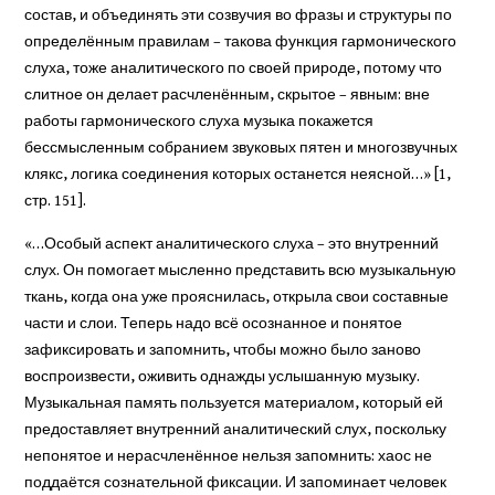
состав, и объединять эти созвучия во фразы и структуры по
определённым правилам – такова функция гармонического
слуха, тоже аналитического по своей природе, потому что
слитное он делает расчленённым, скрытое – явным: вне
работы гармонического слуха музыка покажется
бессмысленным собранием звуковых пятен и многозвучных
клякс, логика соединения которых останется неясной…» [1,
стр. 151].
«…Особый аспект аналитического слуха – это внутренний
слух. Он помогает мысленно представить всю музыкальную
ткань, когда она уже прояснилась, открыла свои составные
части и слои. Теперь надо всё осознанное и понятое
зафиксировать и запомнить, чтобы можно было заново
воспроизвести, оживить однажды услышанную музыку.
Музыкальная память пользуется материалом, который ей
предоставляет внутренний аналитический слух, поскольку
непонятое и нерасчленённое нельзя запомнить: хаос не
поддаётся сознательной фиксации. И запоминает человек