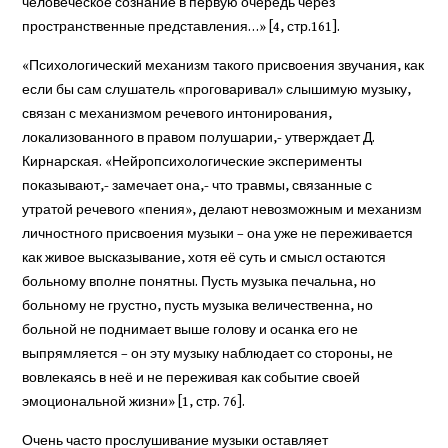
человеческое сознание в первую очередь через
пространственные представления…» [4, стр.161].
«Психологический механизм такого присвоения звучания, как
если бы сам слушатель «проговаривал» слышимую музыку,
связан с механизмом речевого интонирования,
локализованного в правом полушарии,- утверждает Д.
Кирнарская. «Нейропсихологические эксперименты
показывают,- замечает она,- что травмы, связанные с
утратой речевого «пения», делают невозможным и механизм
личностного присвоения музыки – она уже не переживается
как живое высказывание, хотя её суть и смысл остаются
больному вполне понятны. Пусть музыка печальна, но
больному не грустно, пусть музыка величественна, но
больной не поднимает выше голову и осанка его не
выпрямляется – он эту музыку наблюдает со стороны, не
вовлекаясь в неё и не переживая как событие своей
эмоциональной жизни» [1, стр. 76].
Очень часто прослушивание музыки оставляет