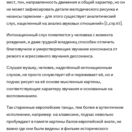
жест, тон, направленность движения и общий характер, но он
не может зафиксировать детали мелодического рисунка и
нюансы гармонии – для этого существует аналитический
слух, нацеленный на анализ звуковых отношений» [1,стр.65].
Интонационный слух появляется у человека с момента
рождения, и даже грудной младенец способен отличить
благозвучное и умиротворяющее звучание консонанса от
резкого и агрессивного звучания диссонанса.
Слушая музыку, человек, наделённый интонационным
слухом, не просто сочувствует ей и переживает её, но и
подчас рисует на её основе мысленные картины,
соответствующие характеру звучания и основанные на
воспоминаниях.
Так старинные европейские танцы, тем более в аутентичном
исполнении, например на клавесине, подчас невольно
пробуждают в памяти картины балов европейской знати, не
важно где они были видены: в фильме исторического