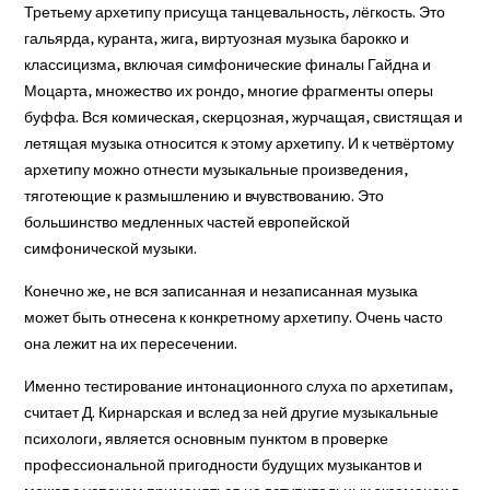
Третьему архетипу присуща танцевальность, лёгкость. Это
гальярда, куранта, жига, виртуозная музыка барокко и
классицизма, включая симфонические финалы Гайдна и
Моцарта, множество их рондо, многие фрагменты оперы
буффа. Вся комическая, скерцозная, журчащая, свистящая и
летящая музыка относится к этому архетипу. И к четвёртому
архетипу можно отнести музыкальные произведения,
тяготеющие к размышлению и вчувствованию. Это
большинство медленных частей европейской
симфонической музыки.
Конечно же, не вся записанная и незаписанная музыка
может быть отнесена к конкретному архетипу. Очень часто
она лежит на их пересечении.
Именно тестирование интонационного слуха по архетипам,
считает Д. Кирнарская и вслед за ней другие музыкальные
психологи, является основным пунктом в проверке
профессиональной пригодности будущих музыкантов и