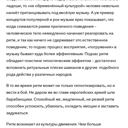
ладоши, то «не обременённый культурой» человек невольно
начнёт пританцовывать под весёлую музыку. А уж пример
концертов популярной и рок-музыки ярко показывает, что
когда снимаются рамки приличного поведения –
человеческое тело немедленно начинает реагировать на
ритм, и так как ничего не сдерживает это естественное
поведение, то подчас процесс восприятия, «погружения» в
музыку бывает куда более эффективным. Подчас ритм
обладает поистине гипнотическим эффектом – достаточно
вспомнить ритуальные пляски шаманов и другие подобного
рода действа у различных народов.
В то же время ритм может не только гипнотизировать, но и
вести в бой. Не даром же во главе европейских армий шли
барабанщики. Спокойный же, медленный, не резкий ритм
способен успокоить, убаюкать, охладить эмоции и заставить
задуматься.
Ритм возникает из культуры движения. Чем больше