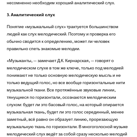
несомненно необходим хороший аналитический слух.
3. Аналитический слух
Понятие «музыкальный слух» трактуется большинством
людей как слух мелодический. Поэтому и проверка его
обычно сводится к определению, может ли человек
правильно спеть знакомые мелодии.
«Музыканты, — замечает Д.К. Кирнарская, — говорят о
мелодическом слухе в том же ключе, только под мелодией
понимают не только основную мелодическую мысль и не
только ведущий голос, но все вообще горизонтальные нити
музыкальной ткани. Все протяжённые звуковые линии,
тянущиеся по горизонтали, осознаются мелодическим
слухом: будет ли это басовый голос, на который опирается
музыкальная ткань, будет ли это голос серединный, менее
заметный, всё равно он образует линию, прорезающую
музыкальную ткань по горизонтали. В многоголосной музыке
мелодический слух ведёт за собой сразу несколько мелодий